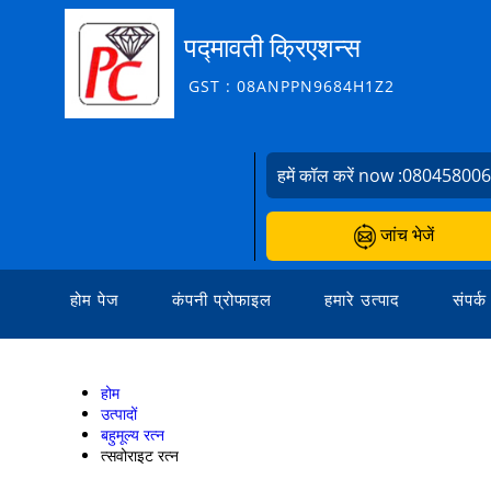
पद्मावती क्रिएशन्स
GST : 08ANPPN9684H1Z2
हमें कॉल करें now :
08045800
जांच भेजें
होम पेज
कंपनी प्रोफाइल
हमारे उत्पाद
संपर्क
होम
उत्पादों
बहुमूल्य रत्न
त्सवोराइट रत्न