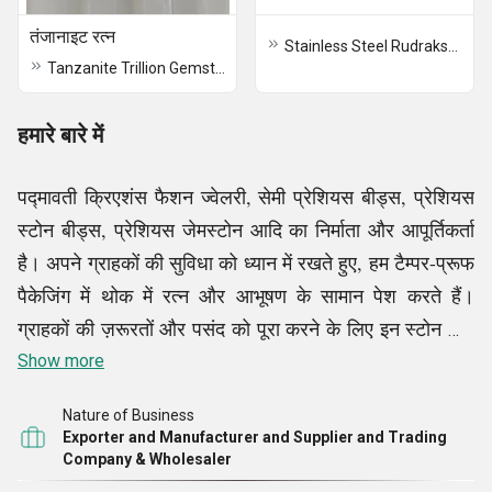
तंजानाइट रत्न
Stainless Steel Rudraksh Bracelet For Men
Tanzanite Trillion Gemstone
हमारे बारे में
पद्मावती क्रिएशंस फैशन ज्वेलरी, सेमी प्रेशियस बीड्स, प्रेशियस
स्टोन बीड्स, प्रेशियस जेमस्टोन आदि का निर्माता और आपूर्तिकर्ता
है। अपने ग्राहकों की सुविधा को ध्यान में रखते हुए, हम टैम्पर-प्रूफ
पैकेजिंग में थोक में रत्न और आभूषण के सामान पेश करते हैं।
ग्राहकों की ज़रूरतों और पसंद को पूरा करने के लिए इन स्टोन और
ज्वेलरी पीस को बदला जा सकता है। ये शानदार पैटर्न वाले,
Show more
दोषरहित रूप से तैयार किए गए रत्न और ज्वेलरी पीस, जिन्हें बाजार
Nature of Business
के मौजूदा रुझानों के अनुरूप तैयार किया गया है, उनकी आकर्षक
Exporter and Manufacturer and Supplier and Trading
उपस्थिति के लिए अत्यधिक मूल्यवान हैं। हम अपने सामान को दुनिया
Company & Wholesaler