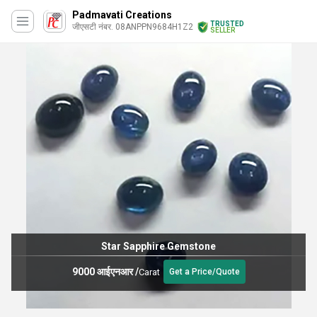
Padmavati Creations
TRUSTED
जीएसटी नंबर. 08ANPPN9684H1Z2
SELLER
Star Sapphire Gemstone
9000 आईएनआर
/
Carat
Get a Price/Quote