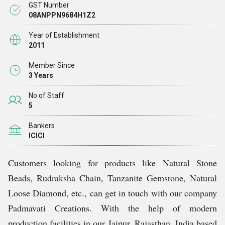
के हर देश में भेजते हैं
।
GST Number
08ANPPN9684H1Z2
Year of Establishment
2011
Member Since
3 Years
No of Staff
5
Bankers
ICICI
Customers looking for products like Natural Stone
Beads, Rudraksha Chain, Tanzanite Gemstone, Natural
Loose Diamond, etc., can get in touch with our company
Padmavati Creations. With the help of modern
production facilities in our Jaipur, Rajasthan, India based