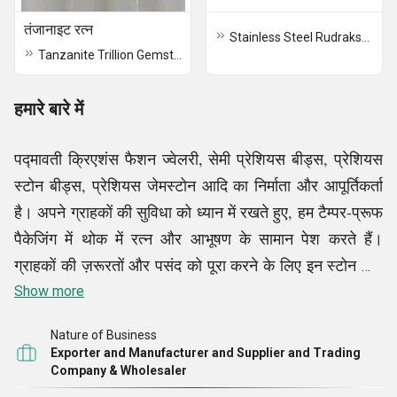
तंजानाइट रत्न
Stainless Steel Rudraksh Bracelet For Men
Tanzanite Trillion Gemstone
हमारे बारे में
पद्मावती क्रिएशंस फैशन ज्वेलरी, सेमी प्रेशियस बीड्स, प्रेशियस
स्टोन बीड्स, प्रेशियस जेमस्टोन आदि का निर्माता और आपूर्तिकर्ता
है। अपने ग्राहकों की सुविधा को ध्यान में रखते हुए, हम टैम्पर-प्रूफ
पैकेजिंग में थोक में रत्न और आभूषण के सामान पेश करते हैं।
ग्राहकों की ज़रूरतों और पसंद को पूरा करने के लिए इन स्टोन और
ज्वेलरी पीस को बदला जा सकता है। ये शानदार पैटर्न वाले,
Show more
दोषरहित रूप से तैयार किए गए रत्न और ज्वेलरी पीस, जिन्हें बाजार
Nature of Business
के मौजूदा रुझानों के अनुरूप तैयार किया गया है, उनकी आकर्षक
Exporter and Manufacturer and Supplier and Trading
उपस्थिति के लिए अत्यधिक मूल्यवान हैं। हम अपने सामान को दुनिया
Company & Wholesaler