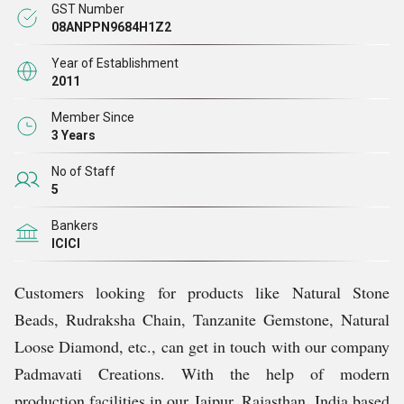
के हर देश में भेजते हैं
।
GST Number
08ANPPN9684H1Z2
Year of Establishment
2011
Member Since
3 Years
No of Staff
5
Bankers
ICICI
Customers looking for products like Natural Stone
Beads, Rudraksha Chain, Tanzanite Gemstone, Natural
Loose Diamond, etc., can get in touch with our company
Padmavati Creations. With the help of modern
production facilities in our Jaipur, Rajasthan, India based