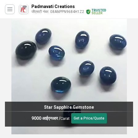
Padmavati Creations
TRUSTED
जीएसटी नंबर. 08ANPPN9684H1Z2
SELLER
Star Sapphire Gemstone
9000 आईएनआर
/
Carat
Get a Price/Quote